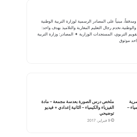
ققاً، مبنياً على المصادر الرسمية لوزارة التربية الوطنية
لوطنية.نخدم رجال التعليم المغاربة والتلاميذ بهدف واحد:
ويم التربوي، المستجدات الوزارية ✦ المصادر: وزارة التربية
احد موثوق
رية
ملخص درس الصورة بعدسة مجمعة – مادة
ياء –
الفيزياء والكيمياء – الثانية إعدادي + فيديو
توضيحي
9 فبراير، 2017