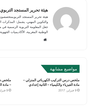
هيئة تحرير المستجد التربوي
هيئة تحرير المستجد التربويمتخصصون في
والتكوين المهني، يشمل: المذكرات الوز
جعل المعلومة التربوية الرسمية في مت
الوطنية المغربية، الأكاديميات الجه
W
e
b
s
i
مواضيع مشابهة
t
e
ملخص درس التركيب الكهربائي المنزلي –
ملخص درس
مادة الفيزياء والكيمياء – الثانية إعدادي
– مادة ال
9 فبراير، 2017
9 فبراير، 2017