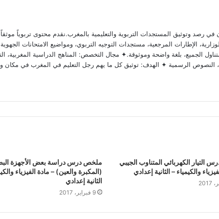
 رصد وتوثيق المستجدات التربوية والتعليمية بالمغرب.نقدم محتوى تربوياً موثقاً ومد
ارية، الإطارات المرجعية، مستجدات التوجيه التربوي، ومواضيع الامتحانات الجهوية وا
ناول الجميع، بلغة واضحة وموثوقة.✦ مجال التخصص: المناهج الدراسية المغربية، التق
وية، النصوص الرسمية ✦ الهدف: توثيق كل ما يهم رجل التعليم في المغرب في مكان و
 التيار الكهربائي المتناوب الجيبي
ملخص درس دراسة بعض الأجهزة البص
فيزياء والكيمياء – الثانية إعدادي
(المكبرة والعين) – مادة الفيزياء والكيم
الثانية إعدادي
9 فبراير، 2017