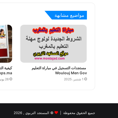
s
i
مواضيع مشابهة
t
e
مستجدات التسجيل في مباراة التعليم
كيفية ال
mps.ma
Woulouj Men Gov
1 شتنبر، 2025
26 يونيو، 2024
جميع الحقوق محفوظة |
©
المستجد التربوي
, 2026