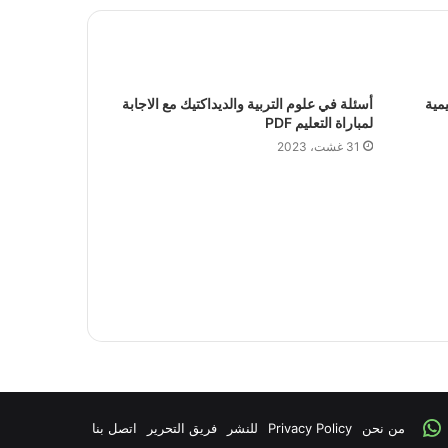
مية
أسئلة في علوم التربية والديداكتيك مع الاجابة
لمباراة التعليم PDF
31 غشت، 2023
Faceboo
من نحن
Whatsapp
Privacy Policy
للنشر
فريق التحرير
اتصل بنا