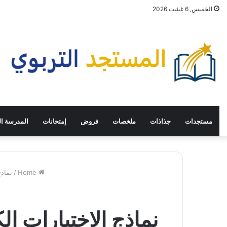
الخميس, 6 غشت 2026
مستجدات
جذاذات
ملخصات
فروض
إمتحانات
المدرسة ال
Home
/
نماذج
نماذج الإختبارات ال