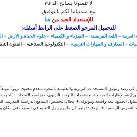
لا تنسونا بصالح الدعاء
مع متمنياتنا لكم بالتوفيق
للإستعداد الجيد من
هنا
للتحميل المرجو الضغط على الرابط أسفله:
 العربية
–
اللغة الفرنسية
–
الفيزياء و الكيمياء
–
علوم الحياة و الارض
–
ال
ميات
–
المعارف و المهارات التربوية
– التكنولوجيا الصناعية – الفنون التط
 رصد وتوثيق المستجدات التربوية والتعليمية بالمغرب.نقدم محتوى تربوياً موثقاً ومد
ارية، الإطارات المرجعية، مستجدات التوجيه التربوي، ومواضيع الامتحانات الجهوية وا
ناول الجميع، بلغة واضحة وموثوقة.✦ مجال التخصص: المناهج الدراسية المغربية، التق
وية، النصوص الرسمية ✦ الهدف: توثيق كل ما يهم رجل التعليم في المغرب في مكان و