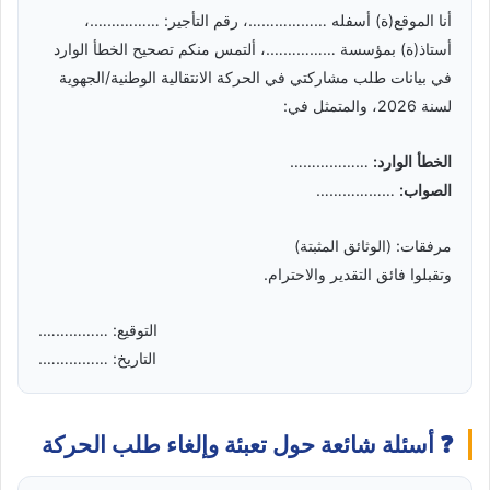
أنا الموقع(ة) أسفله ………………، رقم التأجير: …………….،
أستاذ(ة) بمؤسسة …………….، ألتمس منكم تصحيح الخطأ الوارد
في بيانات طلب مشاركتي في الحركة الانتقالية الوطنية/الجهوية
لسنة 2026، والمتمثل في:
الخطأ الوارد:
………………
الصواب:
………………
مرفقات: (الوثائق المثبتة)
وتقبلوا فائق التقدير والاحترام.
التوقيع: …………….
التاريخ: …………….
❓ أسئلة شائعة حول تعبئة وإلغاء طلب الحركة